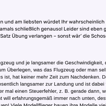
en und am liebsten würdet Ihr wahrscheinlich
amals schließlich genauso! Leider sind eben g
atz Übung verlangen – sonst wär‘ die Schose 
Flugzeug und je langsamer die Geschwindigkeit
zum Überlegen, was das Flugzeug oder man sel
st, hat keiner mehr Zeit zum Nachdenken. Das gi
sentlich langsamer zur Landung und ist dabei 
er mal einen Steuerfehler, z. B. gerade dann, w
cht will erfahrungsgemäß immer nach unten, d
uen! Viele Modellflieger bauen ihre Modelle viel