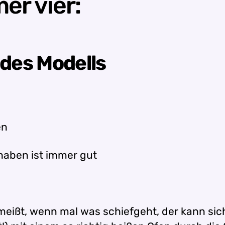
r vier:
 des Modells
en
aben ist immer gut
eißt, wenn mal was schiefgeht, der kann sic