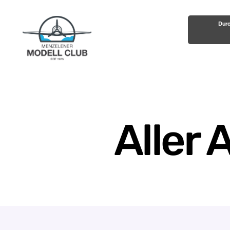
Durc
Menzelener-
Modell-
Club
e.V.
Aller 