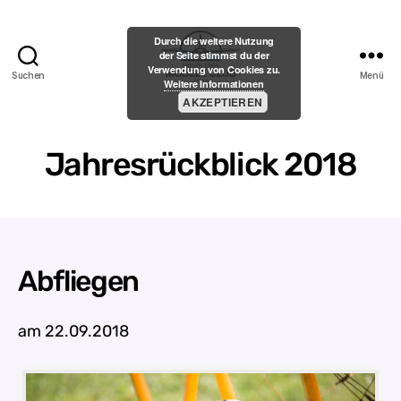
Durch die weitere Nutzung
der Seite stimmst du der
Verwendung von Cookies zu.
Suchen
Menü
Weitere Informationen
Menzelener-
AKZEPTIEREN
Modell-
Club
e.V.
Jahresrückblick 2018
Abfliegen
am 22.09.2018