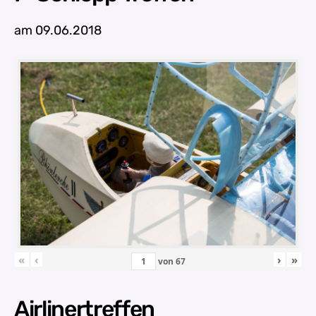
am 09.06.2018
«
‹
›
»
von
67
Airlinertreffen