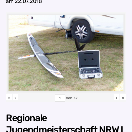
am 22.07.2018
«
‹
›
»
von
32
Regionale
Jugendmeisterschaft NRW I