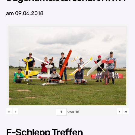
am 09.06.2018
«
‹
›
»
von
36
F-Schlepp Treffen