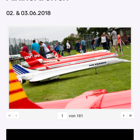
02. & 03.06.2018
«
‹
›
»
von
181