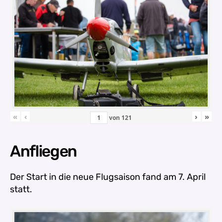
«
‹
›
»
von
121
Anfliegen
Der Start in die neue Flugsaison fand am 7. April
statt.