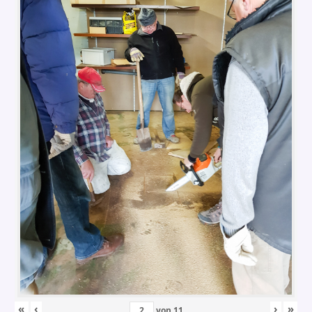
«
‹
›
»
von
11