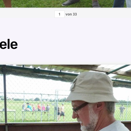
von
33
ele