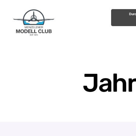
Durc
Menzelener-
Modell-
Club
e.V.
Jahr