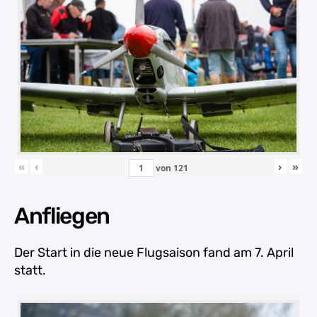
«
‹
›
»
von
121
Anfliegen
Der Start in die neue Flugsaison fand am 7. April
statt.