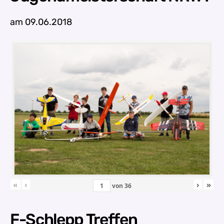
am 09.06.2018
«
‹
›
»
von
36
F-Schlepp Treffen