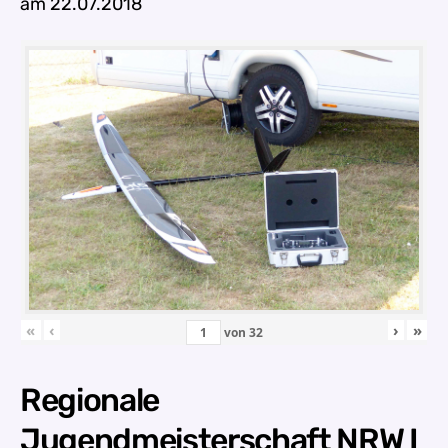
am 22.07.2018
«
‹
›
»
von
32
Regionale
Jugendmeisterschaft NRW I