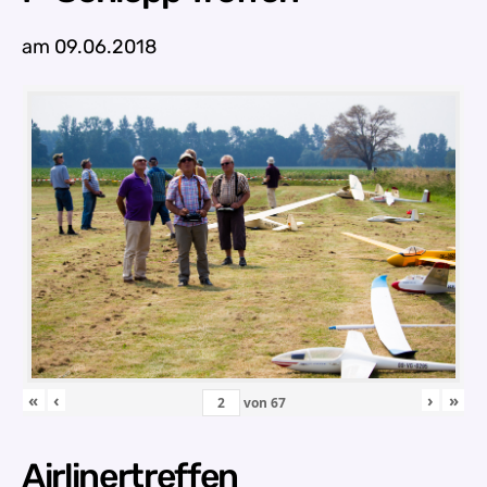
am 09.06.2018
«
‹
›
»
von
67
Airlinertreffen