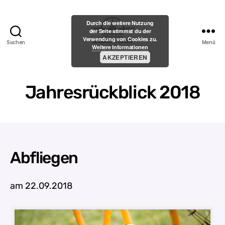
Durch die weitere Nutzung
der Seite stimmst du der
Verwendung von Cookies zu.
Suchen
Menü
Weitere Informationen
Menzelener-
AKZEPTIEREN
Modell-
Club
e.V.
Jahresrückblick 2018
Abfliegen
am 22.09.2018