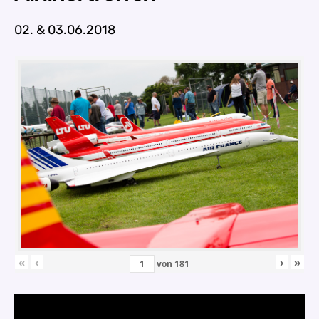
02. & 03.06.2018
«
‹
›
»
von
181