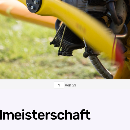
von
59
meisterschaft