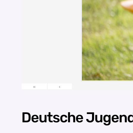
«
‹
Deutsche Jugend