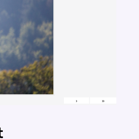
›
»
t