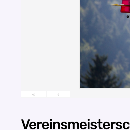
«
‹
Vereinsmeisters