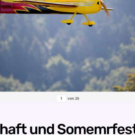
von
26
chaft und Somemrfes