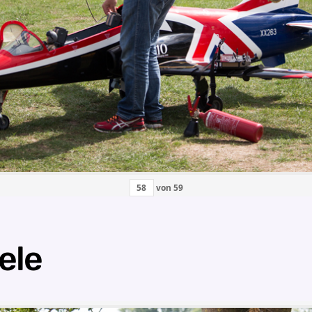
von
59
ele