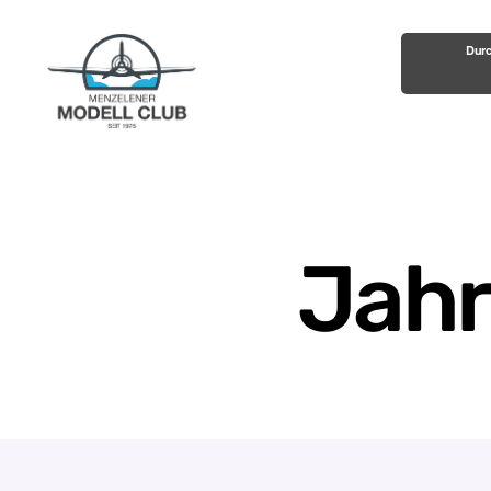
Durc
Menzelener-
Modell-
Club
e.V.
Jahr