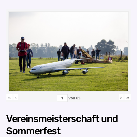
«
‹
›
»
von
65
Vereinsmeisterschaft und
Sommerfest