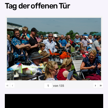
Tag der offenen Tür
«
‹
›
»
von
135