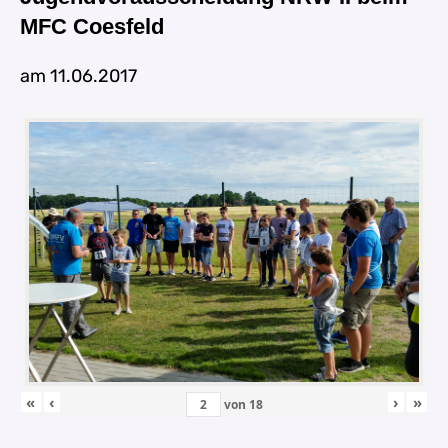
MFC Coesfeld
am 11.06.2017
«
‹
›
»
von
18