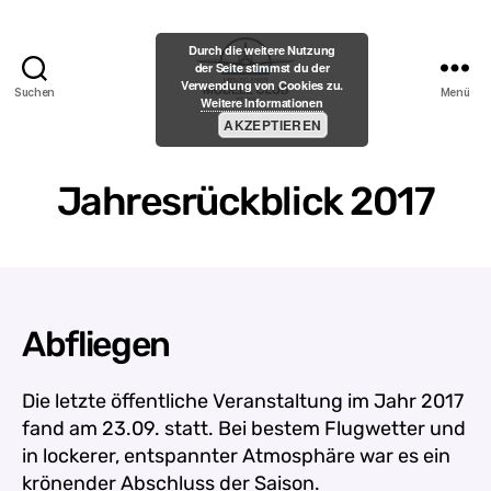
Durch die weitere Nutzung
der Seite stimmst du der
Verwendung von Cookies zu.
Suchen
Menü
Weitere Informationen
Menzelener-
AKZEPTIEREN
Modell-
Club
e.V.
Jahresrückblick 2017
Abfliegen
Die letzte öffentliche Veranstaltung im Jahr 2017
fand am 23.09. statt. Bei bestem Flugwetter und
in lockerer, entspannter Atmosphäre war es ein
krönender Abschluss der Saison.