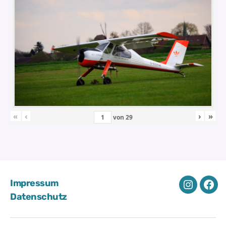
«
‹
›
»
von
29
Impressum
Instagra
Fac
Datenschutz