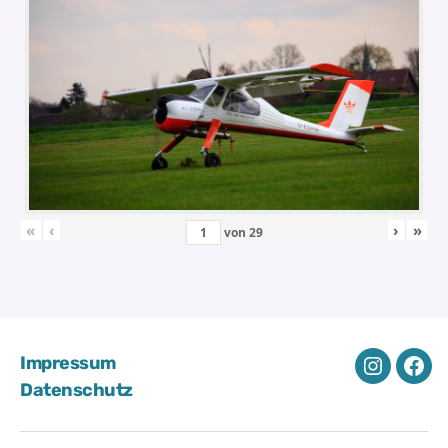
«
‹
›
»
von
29
Impressum
Instagra
Fac
Datenschutz