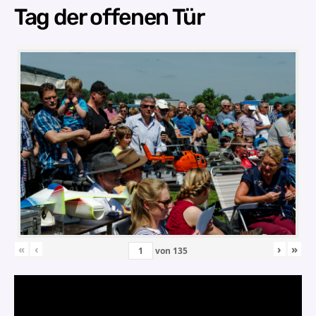
Tag der offenen Tür
«
‹
›
»
von
135