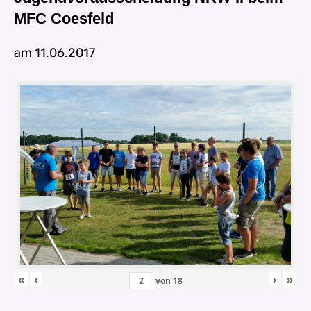
MFC Coesfeld
am 11.06.2017
«
‹
›
»
von
18