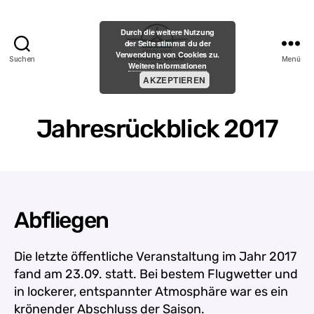
Durch die weitere Nutzung
der Seite stimmst du der
Verwendung von Cookies zu.
Suchen
Menü
Weitere Informationen
Menzelener-
AKZEPTIEREN
Modell-
Club
e.V.
Jahresrückblick 2017
Abfliegen
Die letzte öffentliche Veranstaltung im Jahr 2017
fand am 23.09. statt. Bei bestem Flugwetter und
in lockerer, entspannter Atmosphäre war es ein
krönender Abschluss der Saison.