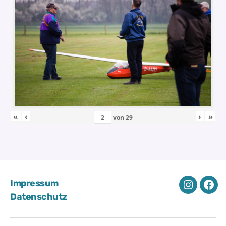
«
‹
›
»
von
29
Impressum
Instagra
Fac
Datenschutz