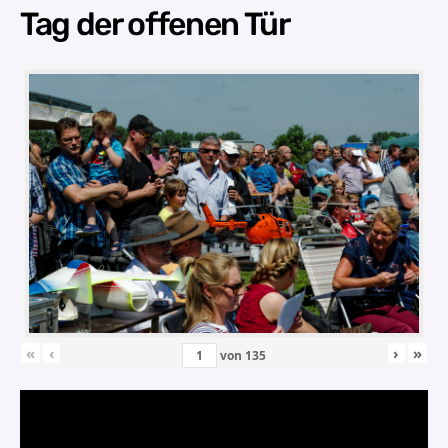
Tag der offenen Tür
«
‹
›
»
von
135