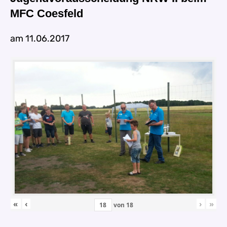
MFC Coesfeld
am 11.06.2017
«
‹
›
»
von
18