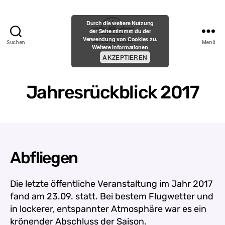
Durch die weitere Nutzung
der Seite stimmst du der
Verwendung von Cookies zu.
Suchen
Menü
Weitere Informationen
Menzelener-
AKZEPTIEREN
Modell-
Club
e.V.
Jahresrückblick 2017
Abfliegen
Die letzte öffentliche Veranstaltung im Jahr 2017
fand am 23.09. statt. Bei bestem Flugwetter und
in lockerer, entspannter Atmosphäre war es ein
krönender Abschluss der Saison.