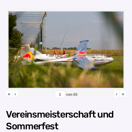
«
‹
›
»
von
65
Vereinsmeisterschaft und
Sommerfest