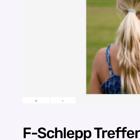
«
‹
F-Schlepp Treff