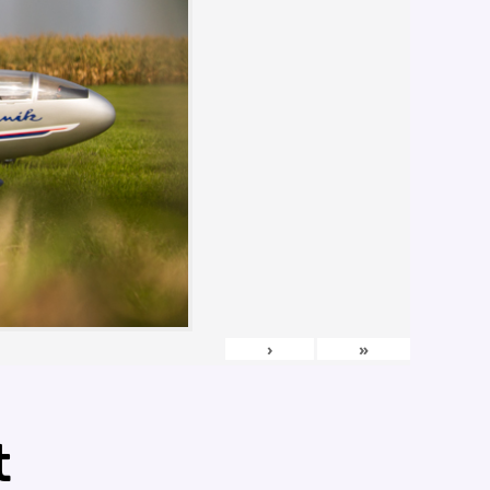
›
»
t