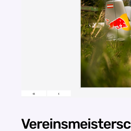
«
‹
Vereinsmeisters