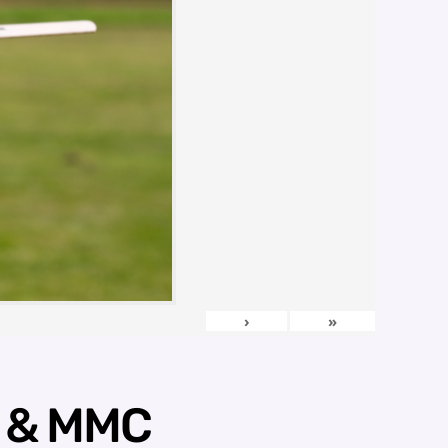
›
»
H & MMC