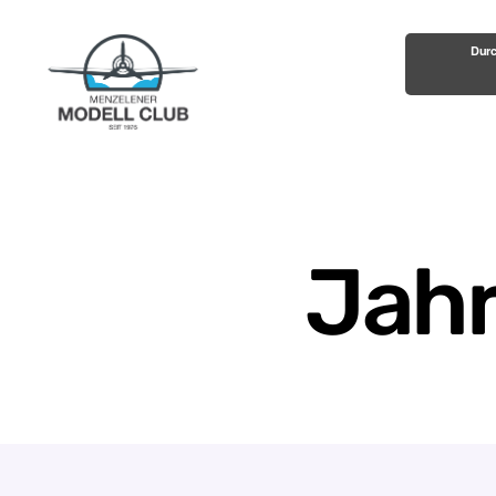
Durc
Menzelener-
Modell-
Club
e.V.
Jahr