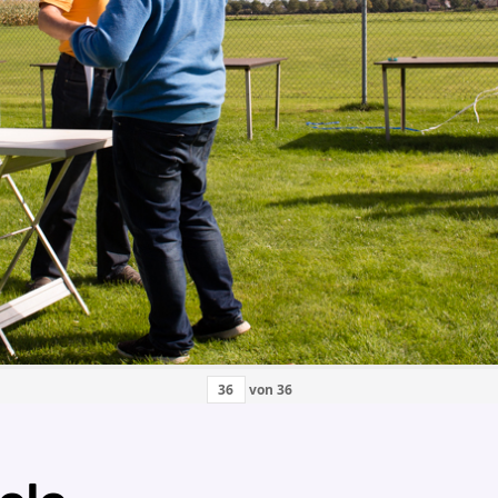
von
36