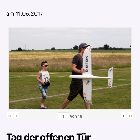
am 11.06.2017
«
‹
›
»
von
18
Tag der offenen Tür