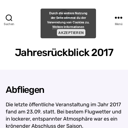
Durch die weitere Nutzung
der Seite stimmst du der
Verwendung von Cookies zu.
Suchen
Menü
Weitere Informationen
Menzelener-
AKZEPTIEREN
Modell-
Club
e.V.
Jahresrückblick 2017
Abfliegen
Die letzte öffentliche Veranstaltung im Jahr 2017
fand am 23.09. statt. Bei bestem Flugwetter und
in lockerer, entspannter Atmosphäre war es ein
krönender Abschluss der Saison.