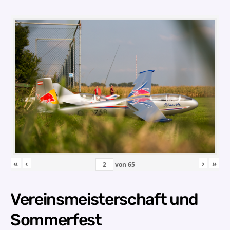
«
‹
›
»
von
65
Vereinsmeisterschaft und
Sommerfest