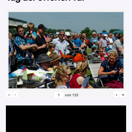
«
‹
›
»
von
135