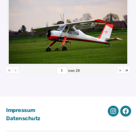
«
‹
›
»
von
29
Impressum
Instagra
Fac
Datenschutz