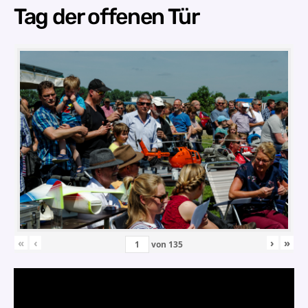
Tag der offenen Tür
«
‹
›
»
von
135