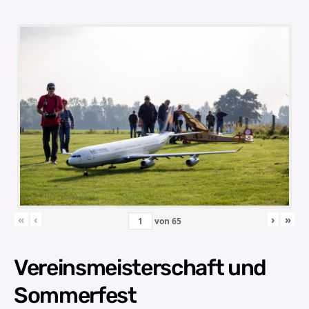
«
‹
›
»
von
65
Vereinsmeisterschaft und
Sommerfest