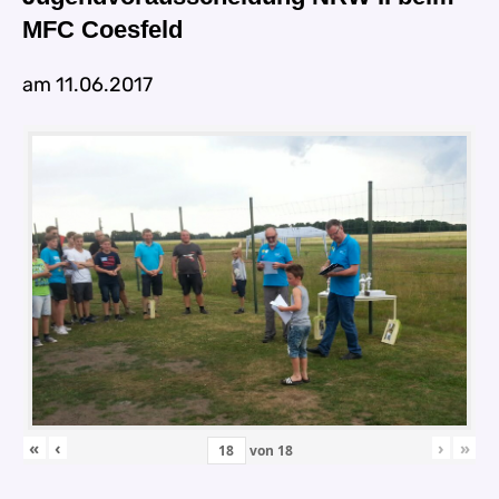
MFC Coesfeld
am 11.06.2017
«
‹
›
»
von
18