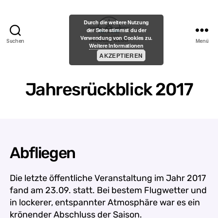
Durch die weitere Nutzung
der Seite stimmst du der
Verwendung von Cookies zu.
Suchen
Menü
Weitere Informationen
Menzelener-
AKZEPTIEREN
Modell-
Club
e.V.
Jahresrückblick 2017
Abfliegen
Die letzte öffentliche Veranstaltung im Jahr 2017
fand am 23.09. statt. Bei bestem Flugwetter und
in lockerer, entspannter Atmosphäre war es ein
krönender Abschluss der Saison.